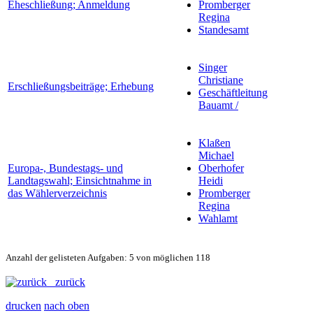
Eheschließung; Anmeldung
Promberger
Regina
Standesamt
Singer
Christiane
Erschließungsbeiträge; Erhebung
Geschäftleitung
Bauamt /
Klaßen
Michael
Europa-, Bundestags- und
Oberhofer
Landtagswahl; Einsichtnahme in
Heidi
das Wählerverzeichnis
Promberger
Regina
Wahlamt
Anzahl der gelisteten Aufgaben: 5 von möglichen 118
zurück
drucken
nach oben