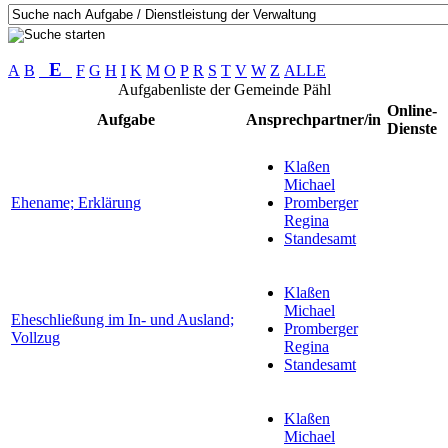
E
A
B
F
G
H
I
K
M
O
P
R
S
T
V
W
Z
ALLE
Aufgabenliste der Gemeinde Pähl
Online-
Aufgabe
Ansprechpartner/in
Dienste
Klaßen
Michael
Ehename; Erklärung
Promberger
Regina
Standesamt
Klaßen
Michael
Eheschließung im In- und Ausland;
Promberger
Vollzug
Regina
Standesamt
Klaßen
Michael