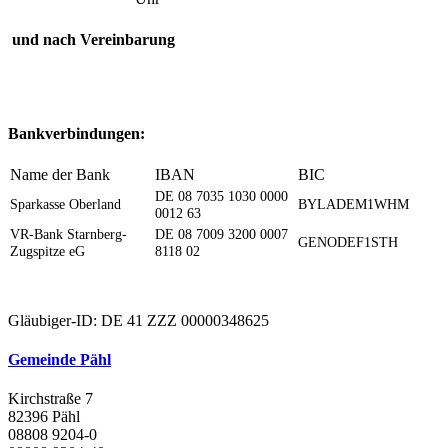
und nach Vereinbarung
Bankverbindungen:
Name der Bank
IBAN
BIC
DE 08 7035 1030 0000
Sparkasse Oberland
BYLADEM1WHM
0012 63
VR-Bank Starnberg-
DE 08 7009 3200 0007
GENODEF1STH
Zugspitze eG
8118 02
Gläubiger-ID: DE 41 ZZZ 00000348625
Gemeinde Pähl
Kirchstraße 7
82396 Pähl
08808 9204-0