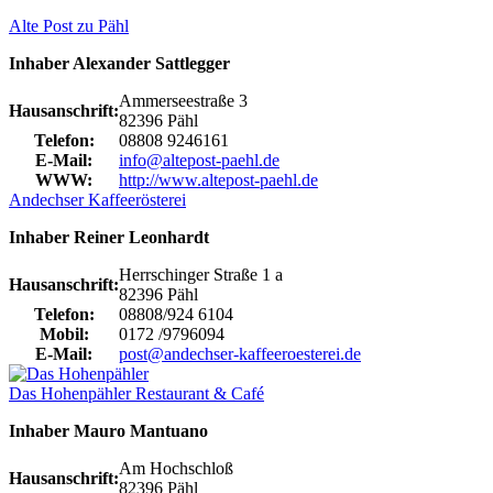
Alte Post zu Pähl
Inhaber Alexander Sattlegger
Ammerseestraße 3
Hausanschrift:
82396 Pähl
Telefon:
08808 9246161
E-Mail:
info@altepost-paehl.de
WWW:
http://www.altepost-paehl.de
Andechser Kaffeerösterei
Inhaber Reiner Leonhardt
Herrschinger Straße 1 a
Hausanschrift:
82396 Pähl
Telefon:
08808/924 6104
Mobil:
0172 /9796094
E-Mail:
post@andechser-kaffeeroesterei.de
Das Hohenpähler Restaurant & Café
Inhaber Mauro Mantuano
Am Hochschloß
Hausanschrift:
82396 Pähl